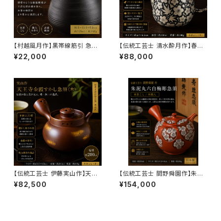
【村越風月作】黒帯線筋引 急須
【伝統工芸士 清水酔月作】春秋
（本茶こし）230ml｜常滑焼 高
プラチナ彩後手茶注（本茶こし・
¥22,000
¥88,000
級手作り急須 日本工芸会正会
木箱入）100ml｜万古焼 日本製
員作 茶こし一体型
高級急須 手作り急須
【伝統工芸士 伊藤実山作】天王
【伝統工芸士 間野舜園作】朱泥
寺金霞すかし急須（本茶こし・木
丸六白梅彫急須（本茶こし・木箱
¥82,500
¥154,000
箱入）200ml｜万古焼 高級手
入）230ml｜常滑焼 日本製 高
作り急須 日本製
級手作り急須