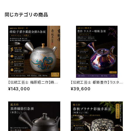
におすすめ
同じカテゴリの商品
【伝統工芸士 梅原昭二作】蒔絵
【伝統工芸士 都築豊作】ラスタ
手描き銀龍金摘み急須（セラメッ
ー瑠璃急須（セラメッシュ・木箱
¥143,000
¥39,600
シュ・木箱入）140ml｜常滑焼
入）200ml｜常滑焼 日本製 高
日本製 高級手作り急須
級手作り急須