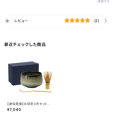
通報する
レビュー
(2)
最近チェックした商品
【波佐見焼】お抹茶3点セット
（宵）茶碗・茶筅・茶杓付き｜日
¥7,040
本製 抹茶茶道具 ギフト 贈り物