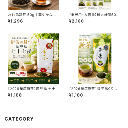
水仙烏龍茶 50g｜華やかな香
【業務用・大容量】粉末緑茶500
りとすっきりした味わい 本格中
g｜水で溶ける｜茶殻ゼロ｜お
¥1,296
¥2,160
国烏龍茶 茶葉タイプ
茶割り対応｜飲食店向け
【2026年度新茶】鹿児島 七十
【2026年度新茶】種子島くりた
七夜 100g｜鹿児島県産 中蒸
わせ 50g｜鹿児島県種子島産
¥1,188
¥1,188
し新茶｜旬を味わう人気新茶
浅蒸し新茶｜爽やかな香りとミ
ルキーな旨み
CATEGORY