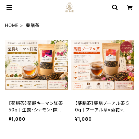
HOME
薬膳茶
【薬膳茶】薬膳キーマン紅茶
【薬膳茶】薬膳プーアル茶 5
50g｜生姜・シナモン・陳皮
0g｜プーアル茶×菊花×ド
配合｜身体を温めたい方に
クダミ配合｜ダイエット・美
¥1,080
¥1,080
おすすめ
容習慣に人気