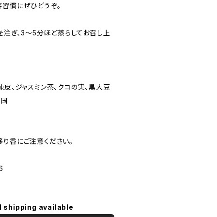
容習慣にぜひどうぞ。
lを注ぎ、3〜5分ほど蒸らしてお召し上
陳皮、ジャスミン茶、クコの実、黒大豆
和国
移り香にご注意ください。
6
l shipping available