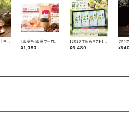
g｜華や
【薬膳茶】薬膳ウーロン
【2026年新茶ギフト】静
【第1
りした
茶 50g｜ローズヒップ・
岡牧之原産 新茶飲み比
た 特
¥1,080
¥6,480
¥54
烏龍茶
枸杞子・ジャスミン配合
べセット 4種詰合せ（各
しくすっ
｜美容を意識する方に
100g）｜大走り・走り・
人気の中国茶ブレンド
特選・八十八夜｜全国
発送対応