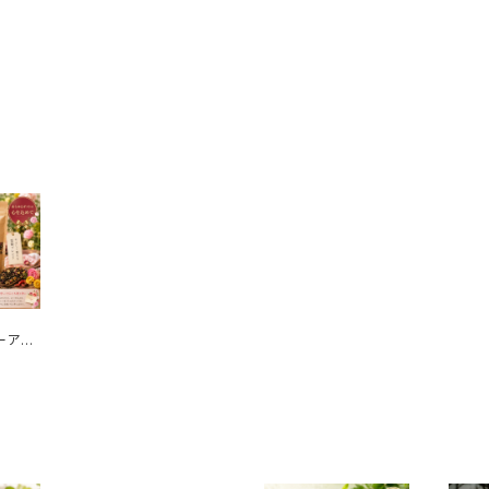
ーアル
ル茶×
合｜ダ
慣に人