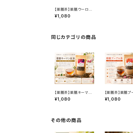
【薬膳茶】薬膳ウーロン
茶 50g｜ローズヒップ・
¥1,080
枸杞子・ジャスミン配合
｜美容を意識する方に
人気の中国茶ブレンド
同じカテゴリの商品
【薬膳茶】薬膳キーマン
【薬膳茶】薬膳プ
紅茶 50g｜生姜・シナ
茶 50g｜プーア
¥1,080
¥1,080
モン・陳皮配合｜身体を
菊花×ドクダミ配
温めたい方におすすめ
イエット・美容習
気
その他の商品