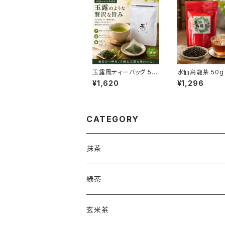
玉露風ティーバッグ 5g
水仙烏龍茶 50
×50P｜100％国産か
かな香りとすっき
¥1,620
¥1,296
ぶせ茶使用｜チャック
味わい 本格中国
付きアルミ袋入り｜毎
茶葉タイプ
日楽しめる大容量
CATEGORY
抹茶
緑茶
玄米茶