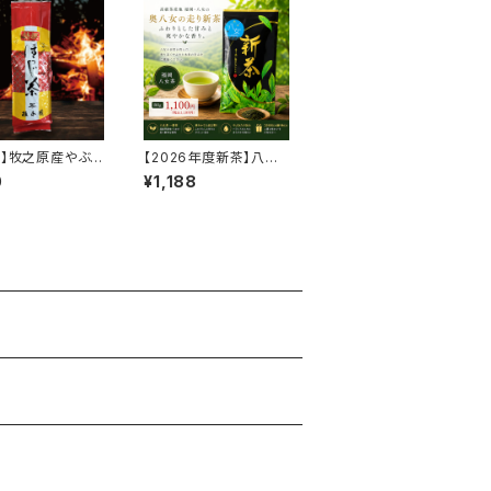
位】牧之原産やぶき
【2026年度新茶】八女
選ほうじ茶｜香ば
茶 一番走り 80g｜福
0
¥1,188
きり 100g
岡県八女産 中蒸し新茶
｜甘み豊かな高級八女
茶