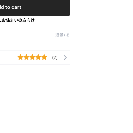
d to cart
にお住まいの方向け
通報する
(2)