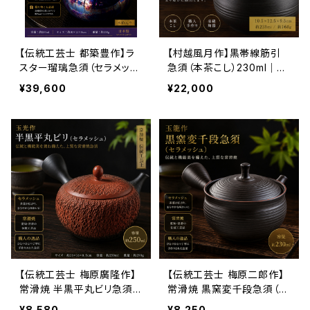
【伝統工芸士 都築豊作】ラ
【村越風月作】黒帯線筋引
スター瑠璃急須（セラメッシ
急須（本茶こし）230ml｜常
ュ・木箱入）200ml｜常滑焼
滑焼 高級手作り急須 日本
¥39,600
¥22,000
日本製 高級手作り急須
工芸会正会員作 茶こし一
体型
【伝統工芸士 梅原廣隆作】
【伝統工芸士 梅原二郎作】
常滑焼 半黒平丸ビリ急須
常滑焼 黒窯変千段急須（セ
（セラメッシュ）250ml｜日
ラメッシュ）230ml｜日本製
¥8,580
¥8,250