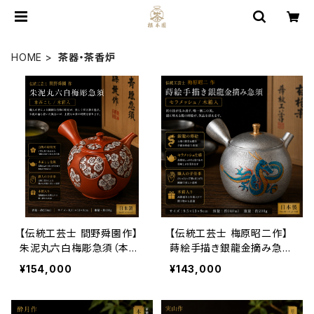
HOME
茶器・茶香炉
【伝統工芸士 間野舜園作】
【伝統工芸士 梅原昭二作】
朱泥丸六白梅彫急須（本茶
蒔絵手描き銀龍金摘み急須
こし・木箱入）230ml｜常滑
（セラメッシュ・木箱入）140
¥154,000
¥143,000
焼 日本製 高級手作り急須
ml｜常滑焼 日本製 高級手
作り急須