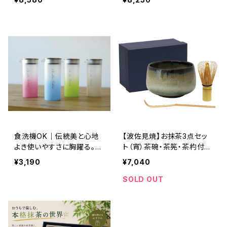
本製 高級急須 茶こし付き
高級急須 茶こし付き 煎茶・
煎茶・深蒸し茶対応
深蒸し茶対応
食洗機OK｜伝統美と心地
【波佐見焼】お抹茶3点セッ
よき使いやすさに胸躍る。茶
ト（宵）茶碗・茶筅・茶杓付き
器の目利きが作るティーボ
｜日本製 抹茶茶道具 ギフ
¥3,190
¥7,040
トル mattea Bottle（マッテ
ト 贈り物におすすめ
ィーボトル ） 600ml 全10
SOLD OUT
色