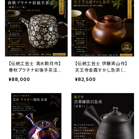
【伝統工芸士 清水酔月作】
【伝統工芸士 伊藤実山作】
春秋プラチナ彩後手茶注
天王寺金霞すかし急須（本
（本茶こし・木箱入）100ml
茶こし・木箱入）200ml｜万
¥88,000
¥82,500
｜万古焼 日本製 高級急須
古焼 高級手作り急須 日本
手作り急須
製