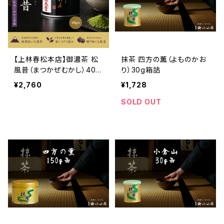
【上林春松本店】御濃茶 松
抹茶 四方の薫（よものかお
風昔（まつかぜむかし）40g
り）30g箱詰
缶｜宇治抹茶｜濃茶用抹茶
¥2,760
¥1,728
｜茶道・お稽古・おもてなし
に
SOLD OUT