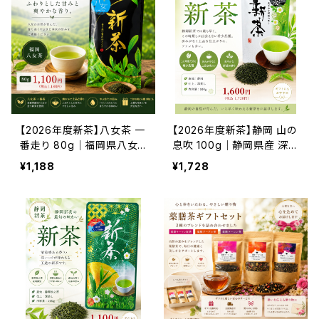
【2026年度新茶】八女茶 一
【2026年度新茶】静岡 山の
番走り 80g｜福岡県八女
息吹 100g｜静岡県産 深蒸
産 中蒸し新茶｜甘み豊か
し新茶｜濃厚な旨みと力強
¥1,188
¥1,728
な高級八女茶
い香り