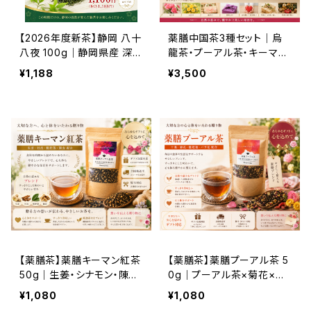
【2026年度新茶】静岡 八十
薬膳中国茶3種セット｜烏
八夜 100g｜静岡県産 深蒸
龍茶・プーアル茶・キーマン
し新茶｜香り高い王道新茶
紅茶 飲み比べギフト｜美
¥1,188
¥3,500
容・温活・リラックスにおす
すめ
【薬膳茶】薬膳キーマン紅茶
【薬膳茶】薬膳プーアル茶 5
50g｜生姜・シナモン・陳皮
0g｜プーアル茶×菊花×ド
配合｜身体を温めたい方に
クダミ配合｜ダイエット・美
¥1,080
¥1,080
おすすめ
容習慣に人気