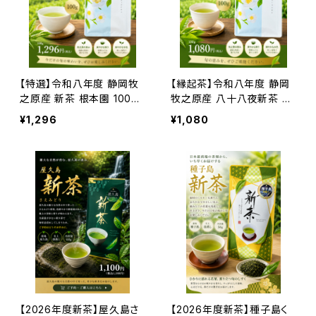
【特選】令和八年度 静岡牧
【縁起茶】令和八年度 静岡
之原産 新茶 根本園 100g
牧之原産 八十八夜新茶 不
｜厳選茶葉使用｜2026年
老門 100g｜無病息災を願
¥1,296
¥1,080
新茶
う2026年新茶
【2026年度新茶】屋久島さ
【2026年度新茶】種子島く