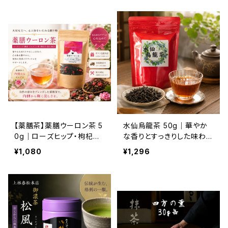
【薬膳茶】薬膳ウーロン茶 5
水仙烏龍茶 50g｜華やか
0g｜ローズヒップ・枸杞子・
な香りとすっきりした味わい
ジャスミン配合｜美容を意
本格中国烏龍茶 茶葉タイプ
¥1,080
¥1,296
識する方に人気の中国茶ブ
レンド