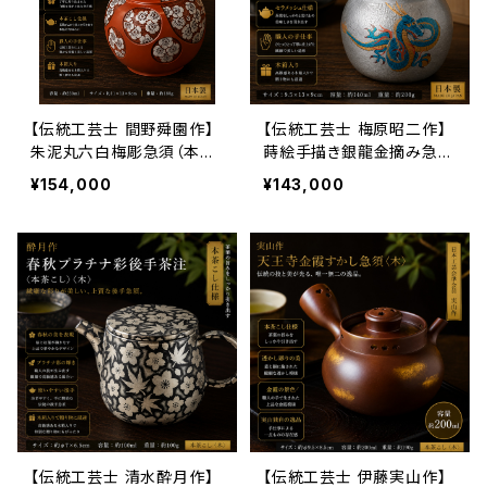
【伝統工芸士 間野舜園作】
【伝統工芸士 梅原昭二作】
朱泥丸六白梅彫急須（本茶
蒔絵手描き銀龍金摘み急須
こし・木箱入）230ml｜常滑
（セラメッシュ・木箱入）140
¥154,000
¥143,000
焼 日本製 高級手作り急須
ml｜常滑焼 日本製 高級手
作り急須
【伝統工芸士 清水酔月作】
【伝統工芸士 伊藤実山作】