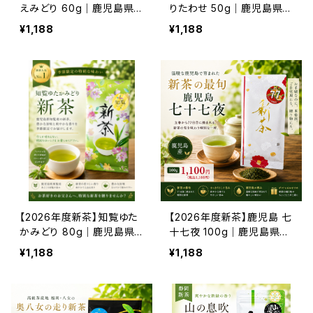
えみどり 60g｜鹿児島県
りたわせ 50g｜鹿児島県種
屋久島産 深蒸し新茶｜濃
子島産 浅蒸し新茶｜爽や
¥1,188
¥1,188
厚な旨みと鮮やかな緑
かな香りとミルキーな旨み
【2026年度新茶】知覧ゆた
【2026年度新茶】鹿児島 七
かみどり 80g｜鹿児島県
十七夜 100g｜鹿児島県産
知覧産 深蒸し新茶｜濃厚
中蒸し新茶｜旬を味わう人
¥1,188
¥1,188
なコクと芳醇な香り
気新茶