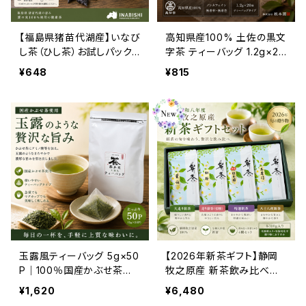
【福島県猪苗代湖産】いなび
高知県産100% 土佐の黒文
し茶（ひし茶）お試しパック
字茶 ティーバッグ 1.2g×20
4g×3袋｜菱の実100％使
袋｜四万十川流域産 クロ
¥648
¥815
用 ノンカフェイン 健康茶 テ
モジ茶 ノンカフェイン・無香
ィーバッグ
料・無着色
玉露風ティーバッグ 5g×50
【2026年新茶ギフト】静岡
P｜100％国産かぶせ茶使
牧之原産 新茶飲み比べセ
用｜チャック付きアルミ袋
ット 4種詰合せ（各100g）｜
¥1,620
¥6,480
入り｜毎日楽しめる大容量
大走り・走り・特選・八十八