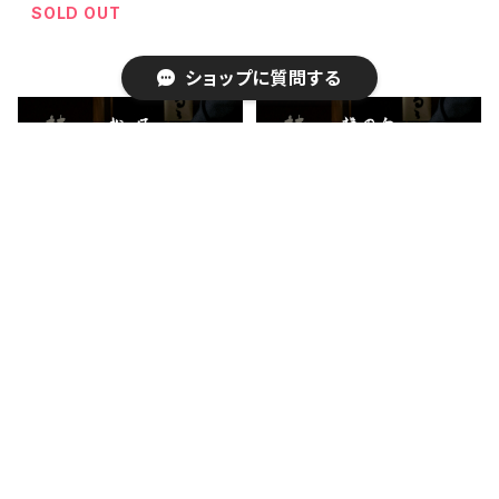
SOLD OUT
ショップに質問する
キーワードから探す
抹茶 松風（まつかぜ）150g
抹茶 槇の白（まきのしろ）15
缶
0g缶
¥5,346
¥4,320
カテゴリから探す
SOLD OUT
SOLD OUT
抹茶