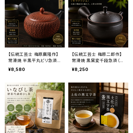
【伝統工芸士 梅原廣隆作】
【伝統工芸士 梅原二郎作】
常滑焼 半黒平丸ビリ急須
常滑焼 黒窯変千段急須（セ
（セラメッシュ）250ml｜日
ラメッシュ）230ml｜日本製
¥8,580
¥8,250
本製 高級急須 茶こし付き
高級急須 茶こし付き 煎茶・
煎茶・深蒸し茶対応
深蒸し茶対応