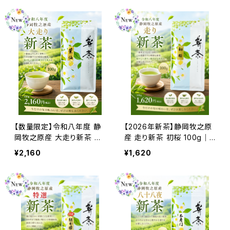
夜｜全国発送対応
【数量限定】令和八年度 静
【2026年新茶】静岡牧之原
岡牧之原産 大走り新茶 葉
産 走り新茶 初桜 100g｜
仙 100g｜一番茶より早い
爽やかな香りとやさしい旨
¥2,160
¥1,620
希少な新茶｜2026年新茶
み