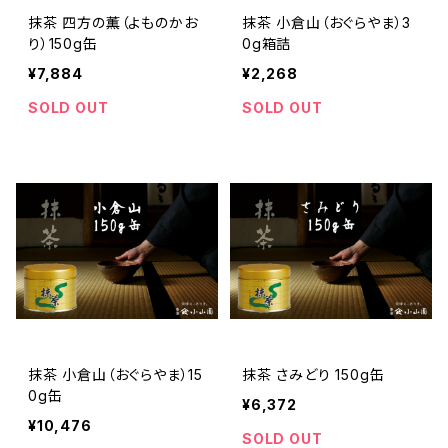
抹茶 四方の薫（よものかお
抹茶 小倉山（おぐらやま）3
り）150g缶
0g箱詰
¥7,884
¥2,268
SOLD OUT
SOLD OUT
抹茶 小倉山（おぐらやま）15
抹茶 さみどり 150g缶
0g缶
¥6,372
¥10,476
SOLD OUT