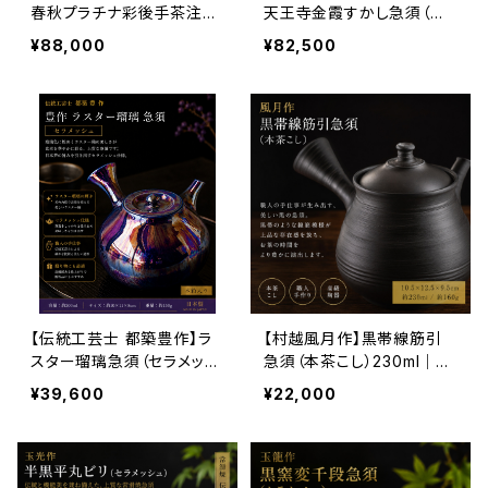
春秋プラチナ彩後手茶注
天王寺金霞すかし急須（本
（本茶こし・木箱入）100ml
茶こし・木箱入）200ml｜万
¥88,000
¥82,500
｜万古焼 日本製 高級急須
古焼 高級手作り急須 日本
手作り急須
製
【伝統工芸士 都築豊作】ラ
【村越風月作】黒帯線筋引
スター瑠璃急須（セラメッシ
急須（本茶こし）230ml｜常
ュ・木箱入）200ml｜常滑焼
滑焼 高級手作り急須 日本
¥39,600
¥22,000
日本製 高級手作り急須
工芸会正会員作 茶こし一
体型