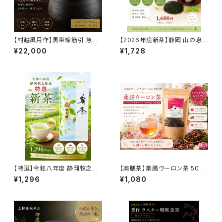
【村越風月作】黒帯線筋引 急須
【2026年度新茶】静岡 山の息
（本茶こし）230ml｜常滑焼 高
吹 100g｜静岡県産 深蒸し新
¥22,000
¥1,728
級手作り急須 日本工芸会正会
茶｜濃厚な旨みと力強い香り
員作 茶こし一体型
【特選】令和八年度 静岡牧之原
【薬膳茶】薬膳ウーロン茶 50g
産 新茶 根本園 100g｜厳選茶
｜ローズヒップ・枸杞子・ジャス
¥1,296
¥1,080
葉使用｜2026年新茶
ミン配合｜美容を意識する方に
人気の中国茶ブレンド