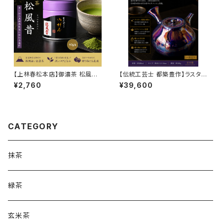
【上林春松本店】御濃茶 松風昔
【伝統工芸士 都築豊作】ラスタ
（まつかぜむかし）40g缶｜宇治
ー瑠璃急須（セラメッシュ・木箱
¥2,760
¥39,600
抹茶｜濃茶用抹茶｜茶道・お稽
入）200ml｜常滑焼 日本製 高
古・おもてなしに
級手作り急須
CATEGORY
抹茶
緑茶
玄米茶