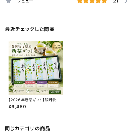
レビュー
(2)
最近チェックした商品
【2026年新茶ギフト】静岡牧之
原産 新茶飲み比べセット 4種詰
¥6,480
合せ（各100g）｜大走り・走り・
特選・八十八夜｜全国発送対応
同じカテゴリの商品