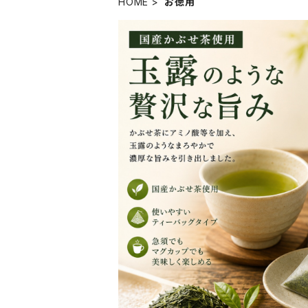
HOME
お徳用
玉露風ティーバッグ 5g×50P｜10
きアルミ袋入り｜毎日
¥1,620