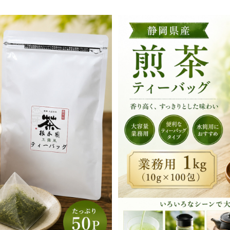
0％国産かぶせ茶使用｜チャック付
【業務用】煎茶ティーバッグ 1k
楽しめる大容量
量・