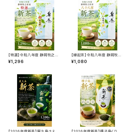
【特選】令和八年度 静岡牧之原
【縁起茶】令和八年度 静岡牧之
産 新茶 根本園 100g｜厳選茶
原産 八十八夜新茶 不老門 100
¥1,296
¥1,080
葉使用｜2026年新茶
g｜無病息災を願う2026年新
茶
【2026年度新茶】屋久島さえみ
【2026年度新茶】種子島くりた