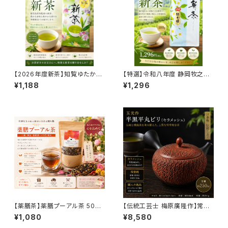
【2026年度新茶】知覧ゆたかみ
【特選】令和八年度 静岡牧之原
どり 80g｜鹿児島県知覧産 深
産 新茶 根本園 100g｜厳選茶
¥1,188
¥1,296
蒸し新茶｜濃厚なコクと芳醇な
葉使用｜2026年新茶
香り
【薬膳茶】薬膳プーアル茶 50g
【伝統工芸士 梅原廣隆作】常滑
｜プーアル茶×菊花×ドクダミ配
焼 半黒平丸ビリ急須（セラメッシ
¥1,080
¥8,580
合｜ダイエット・美容習慣に人気
ュ）250ml｜日本製 高級急須