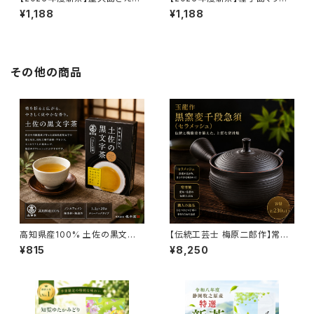
どり 60g｜鹿児島県屋久島産
わせ 50g｜鹿児島県種子島産
¥1,188
¥1,188
深蒸し新茶｜濃厚な旨みと鮮や
浅蒸し新茶｜爽やかな香りとミ
かな緑
ルキーな旨み
その他の商品
高知県産100% 土佐の黒文字
【伝統工芸士 梅原二郎作】常滑
茶 ティーバッグ 1.2g×20袋｜
焼 黒窯変千段急須（セラメッシ
¥815
¥8,250
四万十川流域産 クロモジ茶 ノ
ュ）230ml｜日本製 高級急須
ンカフェイン・無香料・無着色
茶こし付き 煎茶・深蒸し茶対応