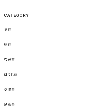
茶こし付き 煎茶・深蒸し茶対応
CATEGORY
抹茶
緑茶
玄米茶
ほうじ茶
薬膳茶
烏龍茶