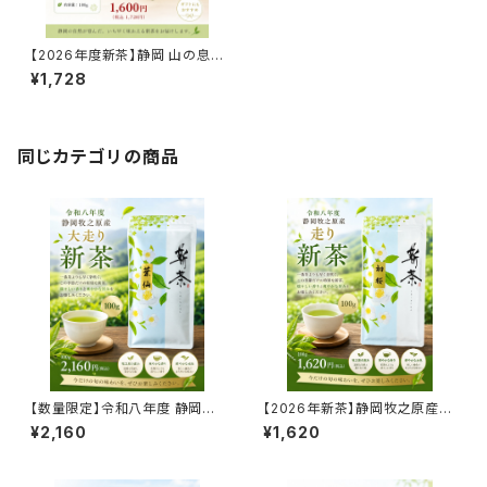
【2026年度新茶】静岡 山の息
吹 100g｜静岡県産 深蒸し新
¥1,728
茶｜濃厚な旨みと力強い香り
同じカテゴリの商品
【数量限定】令和八年度 静岡牧
【2026年新茶】静岡牧之原産
之原産 大走り新茶 葉仙 100g
走り新茶 初桜 100g｜爽やかな
¥2,160
¥1,620
｜一番茶より早い希少な新茶｜
香りとやさしい旨み
2026年新茶