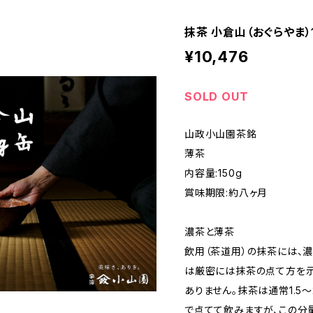
抹茶 小倉山（おぐらやま）
¥10,476
SOLD OUT
山政小山園茶銘
薄茶
内容量:150g
賞味期限:約八ヶ月
濃茶と薄茶
飲用（茶道用）の抹茶には、
は厳密には抹茶の点て方を示
ありません。抹茶は通常1.5～
で点てて飲みますが、この分