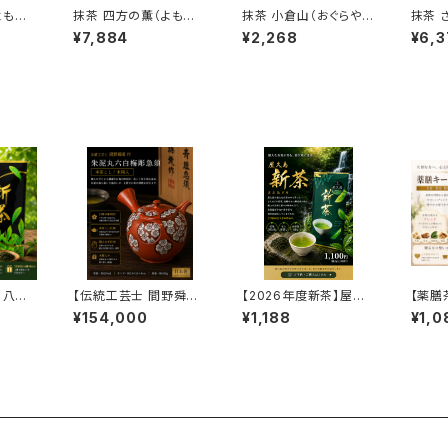
よもの
抹茶 四方の薫（よもの
抹茶 小倉山（おぐらや
抹茶 
かおり）150g缶
ま）30g箱詰
¥7,884
¥2,268
¥6,3
】八女
【伝統工芸士 間野舜園
【2026年度新茶】屋久
【薬膳
g｜福
作】朱泥丸六白梅彫急
島さえみどり 60g｜鹿
紅茶 
¥154,000
¥1,188
¥1,0
し新茶
須（本茶こし・木箱入）2
児島県屋久島産 深蒸し
モン・
級八女
30ml｜常滑焼 日本製
新茶｜濃厚な旨みと鮮
温めた
高級手作り急須
やかな緑