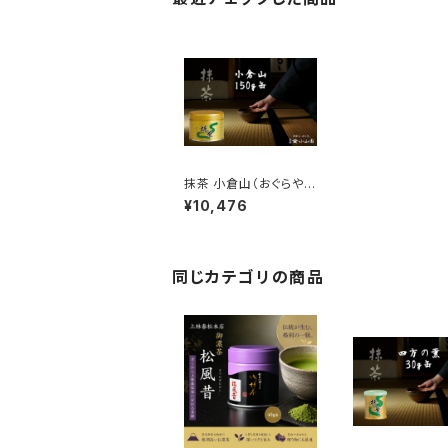
抹茶 小倉山（おぐらや
ま）150g缶
¥10,476
同じカテゴリの商品