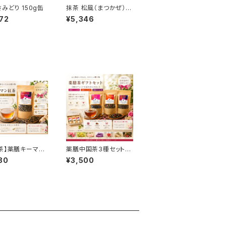
さみどり 150g缶
抹茶 松風（まつかぜ）15
0g缶
72
¥5,346
茶】薬膳キーマン
薬膳中国茶3種セット｜
50g｜生姜・シナ
烏龍茶・プーアル茶・キ
80
¥3,500
陳皮配合｜身体を
ーマン紅茶 飲み比べギ
い方におすすめ
フト｜美容・温活・リラッ
クスにおすすめ