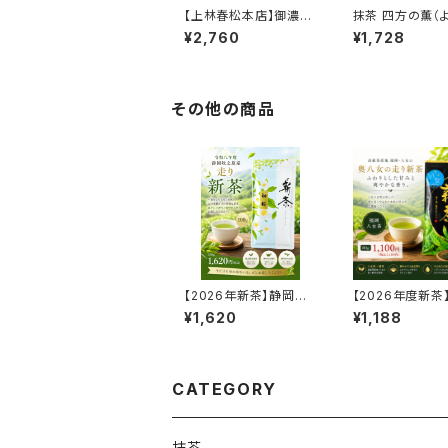
【上林春松本店】御濃茶
抹茶 四方の薫（
松風昔（まつかぜむか
かおり）30g箱詰
¥2,760
¥1,728
し）40g缶｜宇治抹茶
｜濃茶用抹茶｜茶道・
お稽古・おもてなしに
その他の商品
【2026年新茶】静岡牧
【2026年度新茶
之原産 走り新茶 初桜 1
茶 一番走り 80
¥1,620
¥1,188
00g｜爽やかな香りと
岡県八女産 中蒸
やさしい旨み
｜甘み豊かな高
茶
CATEGORY
抹茶