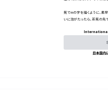
筅でmの字を描くように、素早
いに泡がたったら、茶筅の先で
Internationa
日本国内